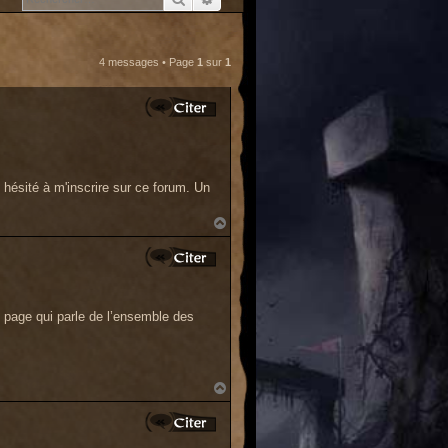
4 messages • Page
1
sur
1
 hésité à m'inscrire sur ce forum. Un
H
a
u
t
e page qui parle de l’ensemble des
H
a
u
t