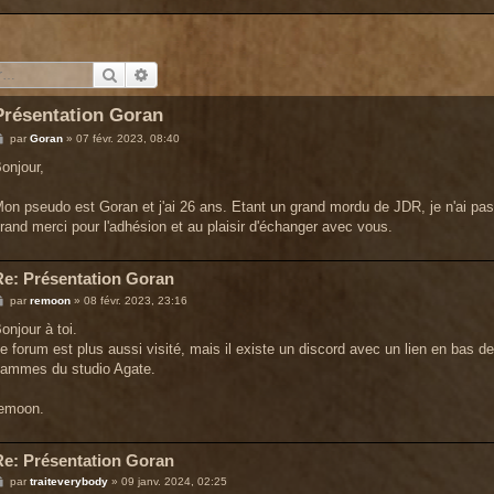
Rechercher
Recherche avancée
Présentation Goran
M
par
Goran
»
07 févr. 2023, 08:40
e
s
onjour,
s
a
g
on pseudo est Goran et j'ai 26 ans. Etant un grand mordu de JDR, je n'ai pas
e
rand merci pour l'adhésion et au plaisir d'échanger avec vous.
Re: Présentation Goran
M
par
remoon
»
08 févr. 2023, 23:16
e
s
onjour à toi.
s
e forum est plus aussi visité, mais il existe un discord avec un lien en bas d
a
g
ammes du studio Agate.
e
emoon.
Re: Présentation Goran
M
par
traiteverybody
»
09 janv. 2024, 02:25
e