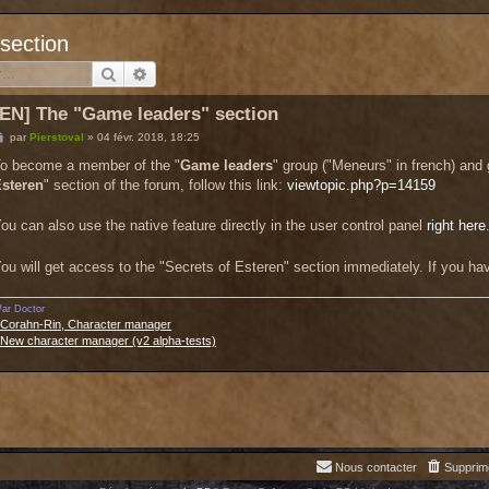
section
Rechercher
Recherche avancée
[EN] The "Game leaders" section
M
par
Pierstoval
»
04 févr. 2018, 18:25
e
s
o become a member of the "
Game leaders
" group ("Meneurs" in french) and 
s
steren
" section of the forum, follow this link:
viewtopic.php?p=14159
a
g
e
ou can also use the native feature directly in the user control panel
right here
ou will get access to the "Secrets of Esteren" section immediately. If you h
ar Doctor
•
Corahn-Rin, Character manager
•
New character manager (v2 alpha-tests)
Nous contacter
Supprim