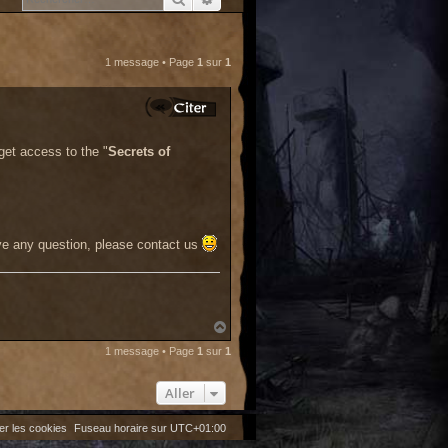
1 message • Page
1
sur
1
get access to the "
Secrets of
.
ave any question, please contact us
H
a
1 message • Page
1
sur
1
u
t
Aller
er les cookies
Fuseau horaire sur
UTC+01:00