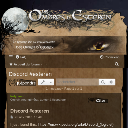
FAQ
Connexion
R
Accueil du forum
e
Discord #esteren
c
Rechercher
Recherc
h
1 message • Page
1
sur
1
e
Nelyhann
r
Coordinateur général, auteur & illustrateur
c
Discord #esteren
h
M
20 nov. 2016, 15:40
e
e
s
I just found this:
https://en.wikipedia.org/wiki/Discord_(logiciel)
r
s