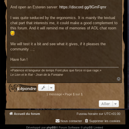
a
g
And open an Esteren server:
https://discord.gg/8GmFqmr
e
I was quite seduced by the ergonomics. It is mainly the textual
chat part that interests me, it could make a good complement to
this forum. And it will remind me of memories of AOL chat room
We will test it a bit and see what it gives, if it pleases the
community ...;
Have fun !
«Patience et longueur de temps Font plus que force ni que rage.»
Le Lion et le Rat - Jean de la Fontaine
H
a
u
t
1 message • Page
1
sur
1
Aller
Accueil du forum
Fuseau horaire sur
UTC+01:00
Nous contacter
Supprimer les cookies
Développé par
phpBB
® Forum Software © phpBB Limited