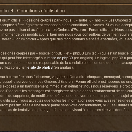
iciel - Conditions d’utilisation
rum officiel » (désigné ci-après par « nous », « notre », « nos », « Les Ombres d'E
s acceptez d’être légalement responsable des conditions suivantes. Si vous n’acce
lez ne pas utiliser et accéder à « Les Ombres d'Esteren - Forum officiel ». Nous pou
nformer de ces modifications, bien que nous vous conseillons de vérifier régulièr
Esteren - Forum officiel » après que des modifications aient été effectuées, vous 
signés ci-après par « logiciel phpBB » et « phpBB Limited ») qui est un logiciel 
t qui peut être téléchargé sur
le site de phpBB
(en anglais). Le logiciel phpBB a pour
cun cas être tenu comme responsable de la conduite et du contenu que nous accep
euillez consulter
le site de phpBB
(en anglais).
u à caractère abusif, obscène, vulgaire, diffamatoire, choquant, menaçant, pornog
s lequel le serveur de « Les Ombres d'Esteren - Forum officiel » est hébergé ou enco
 exposez à un bannissement immédiat et définitif et nous nous réservons le droit d’
dresse IP de tous les messages est enregistrée afin d’aider au renforcement de ces co
e droit de supprimer, de modifier, de déplacer ou de verrouiller n’importe quel suje
u’utilisateur, vous acceptez que toutes les informations que vous avez renseignée
ront pas diffusées à une tierce partie sans votre consentement, ni « Les Ombres d'
en cas de tentative de piratage informatique visant à compromettre vos données.