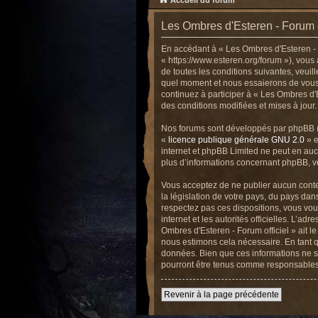
Accueil du forum
Les Ombres d'Esteren - Forum off
En accédant à « Les Ombres d'Esteren - Fo
« https://www.esteren.org/forum »), vou
de toutes les conditions suivantes, veuil
quel moment et nous essaierons de vous i
continuez à participer à « Les Ombres d'
des conditions modifiées et mises à jour.
Nos forums sont développés par phpBB (dé
«
licence publique générale GNU 2.0
» e
internet et phpBB Limited ne peut en au
plus d’informations concernant phpBB, v
Vous acceptez de ne publier aucun conten
la législation de votre pays, du pays dan
respectez pas ces dispositions, vous vous
internet et les autorités officielles. L’a
Ombres d'Esteren - Forum officiel » ait l
nous estimons cela nécessaire. En tant q
données. Bien que ces informations ne se
pourront être tenus comme responsables 
Revenir à la page précédente