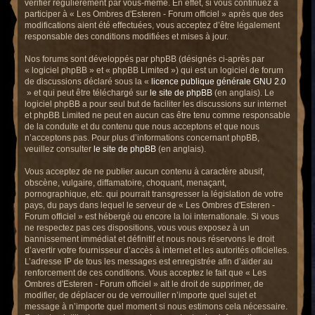
vérifier régulièrement par vous-même. En effet, si vous continuez à
participer à « Les Ombres d'Esteren - Forum officiel » après que des
modifications aient été effectuées, vous acceptez d’être légalement
responsable des conditions modifiées et mises à jour.
Nos forums sont développés par phpBB (désignés ci-après par
« logiciel phpBB » et « phpBB Limited ») qui est un logiciel de forum
de discussions déclaré sous la «
licence publique générale GNU 2.0
» et qui peut être téléchargé sur
le site de phpBB
(en anglais). Le
logiciel phpBB a pour seul but de faciliter les discussions sur internet
et phpBB Limited ne peut en aucun cas être tenu comme responsable
de la conduite et du contenu que nous acceptons et que nous
n’acceptons pas. Pour plus d’informations concernant phpBB,
veuillez consulter
le site de phpBB
(en anglais).
Vous acceptez de ne publier aucun contenu à caractère abusif,
obscène, vulgaire, diffamatoire, choquant, menaçant,
pornographique, etc. qui pourrait transgresser la législation de votre
pays, du pays dans lequel le serveur de « Les Ombres d'Esteren -
Forum officiel » est hébergé ou encore la loi internationale. Si vous
ne respectez pas ces dispositions, vous vous exposez à un
bannissement immédiat et définitif et nous nous réservons le droit
d’avertir votre fournisseur d’accès à internet et les autorités officielles.
L’adresse IP de tous les messages est enregistrée afin d’aider au
renforcement de ces conditions. Vous acceptez le fait que « Les
Ombres d'Esteren - Forum officiel » ait le droit de supprimer, de
modifier, de déplacer ou de verrouiller n’importe quel sujet et
message à n’importe quel moment si nous estimons cela nécessaire.