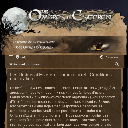
FAQ
Connexion
R
Accueil du forum
e
Les Ombres d'Esteren - Forum officiel - Conditions
c
d’utilisation
h
En accédant à « Les Ombres d'Esteren - Forum officiel » (désigné ci-
e
après par « nous », « notre », « nos », « Les Ombres d'Esteren -
Forum officiel » et « https://www.esteren.org/forum »), vous acceptez
r
d’être légalement responsable des conditions suivantes. Si vous
c
n’acceptez pas d’être légalement responsable de toutes les
conditions suivantes, veuillez ne pas utiliser et accéder à « Les
h
Ombres d'Esteren - Forum officiel ». Nous pouvons modifier ces
e
conditions à n’importe quel moment et nous essaierons de vous
informer de ces modifications, bien que nous vous conseillons de
r