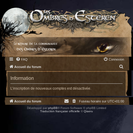
FAQ
Connexion
R
Accueil du forum
e
Information
c
h
L’inscription de nouveaux comptes est désactivée.
e
Accueil du forum
Fuseau horaire sur
UTC+01:00
r
Développé par
phpBB
® Forum Software © phpBB Limited
c
Traduction française officielle
©
Qiaeru
h
e
r