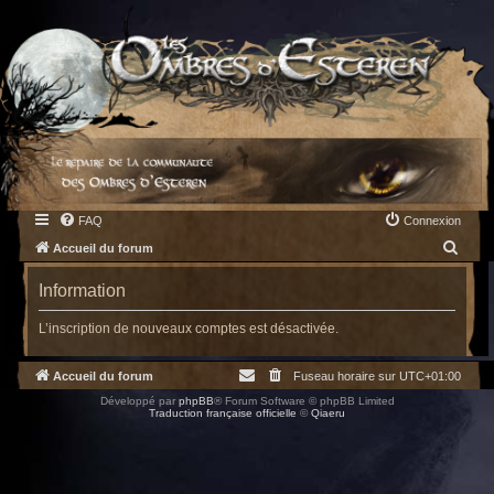
FAQ
Connexion
R
Accueil du forum
e
Information
c
h
L’inscription de nouveaux comptes est désactivée.
e
Accueil du forum
Fuseau horaire sur
UTC+01:00
r
Développé par
phpBB
® Forum Software © phpBB Limited
c
Traduction française officielle
©
Qiaeru
h
e
r