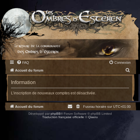
FAQ
Connexion
R
Accueil du forum
e
Information
c
h
L’inscription de nouveaux comptes est désactivée.
e
Accueil du forum
Fuseau horaire sur
UTC+01:00
r
Développé par
phpBB
® Forum Software © phpBB Limited
c
Traduction française officielle
©
Qiaeru
h
e
r