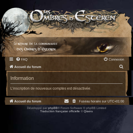
FAQ
Connexion
R
Accueil du forum
e
Information
c
h
L’inscription de nouveaux comptes est désactivée.
e
Accueil du forum
Fuseau horaire sur
UTC+01:00
r
Développé par
phpBB
® Forum Software © phpBB Limited
c
Traduction française officielle
©
Qiaeru
h
e
r