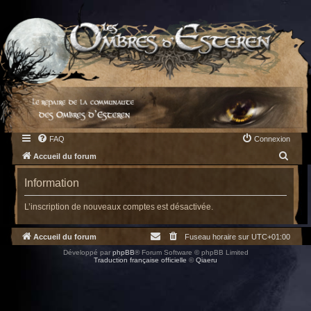
FAQ
Connexion
R
Accueil du forum
e
Information
c
h
L’inscription de nouveaux comptes est désactivée.
e
Accueil du forum
Fuseau horaire sur
UTC+01:00
r
Développé par
phpBB
® Forum Software © phpBB Limited
c
Traduction française officielle
©
Qiaeru
h
e
r