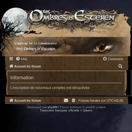
FAQ
Connexion
R
Accueil du forum
e
Information
c
h
L’inscription de nouveaux comptes est désactivée.
e
Accueil du forum
Fuseau horaire sur
UTC+01:00
r
Développé par
phpBB
® Forum Software © phpBB Limited
c
Traduction française officielle
©
Qiaeru
h
e
r