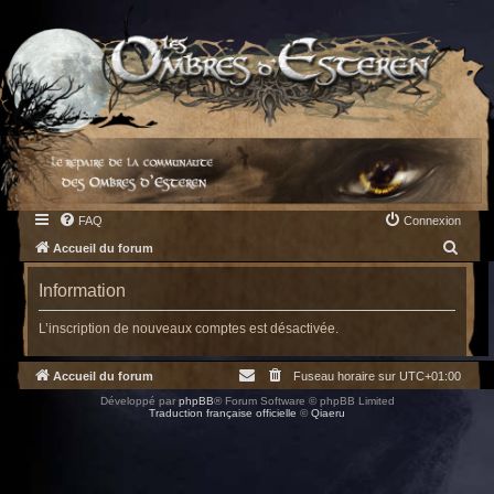
FAQ
Connexion
R
Accueil du forum
e
Information
c
h
L’inscription de nouveaux comptes est désactivée.
e
Accueil du forum
Fuseau horaire sur
UTC+01:00
r
Développé par
phpBB
® Forum Software © phpBB Limited
c
Traduction française officielle
©
Qiaeru
h
e
r