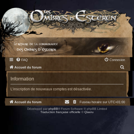
FAQ
Connexion
R
Accueil du forum
e
Information
c
h
L’inscription de nouveaux comptes est désactivée.
e
Accueil du forum
Fuseau horaire sur
UTC+01:00
r
Développé par
phpBB
® Forum Software © phpBB Limited
c
Traduction française officielle
©
Qiaeru
h
e
r