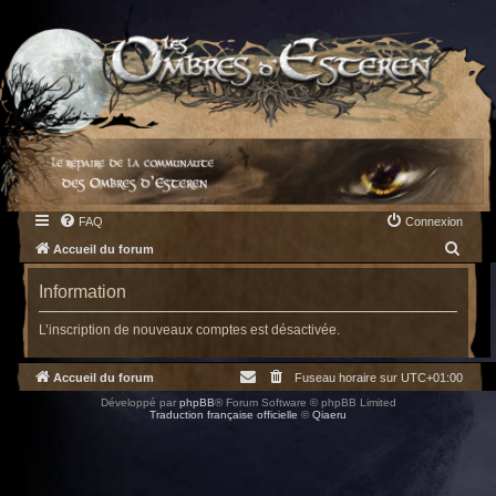
FAQ
Connexion
R
Accueil du forum
e
Information
c
h
L’inscription de nouveaux comptes est désactivée.
e
Accueil du forum
Fuseau horaire sur
UTC+01:00
r
Développé par
phpBB
® Forum Software © phpBB Limited
c
Traduction française officielle
©
Qiaeru
h
e
r