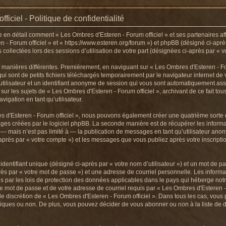
iciel - Politique de confidentialité
ue en détail comment « Les Ombres d'Esteren - Forum officiel » et ses partenaires aff
n - Forum officiel » et « https://www.esteren.org/forum ») et phpBB (désigné ci-apr
ns collectées lors des sessions d’utilisation de votre part (désignées ci-après par « v
 manières différentes. Premièrement, en naviguant sur « Les Ombres d'Esteren - For
i sont de petits fichiers téléchargés temporairement par le navigateur internet de 
 utilisateur et un identifiant anonyme de session qui vous sont automatiquement ass
 sur les sujets de « Les Ombres d'Esteren - Forum officiel », archivant de ce fait to
vigation en tant qu’utilisateur.
es d'Esteren - Forum officiel », nous pouvons également créer une quatrième sorte
ages créées par le logiciel phpBB. La seconde manière est de récupérer les infor
— mais n’est pas limité à — la publication de messages en tant qu’utilisateur anon
-après par « votre compte ») et les messages que vous publiez après votre inscripti
entifiant unique (désigné ci-après par « votre nom d’utilisateur ») et un mot de 
ès par « votre mot de passe ») et une adresse de courriel personnelle. Les inform
es par les lois de protection des données applicables dans le pays qui héberge notr
re mot de passe et de votre adresse de courriel requis par « Les Ombres d'Esteren - F
eule discrétion de « Les Ombres d'Esteren - Forum officiel ». Dans tous les cas, vou
iques ou non. De plus, vous pouvez décider de vous abonner ou non à la liste de d