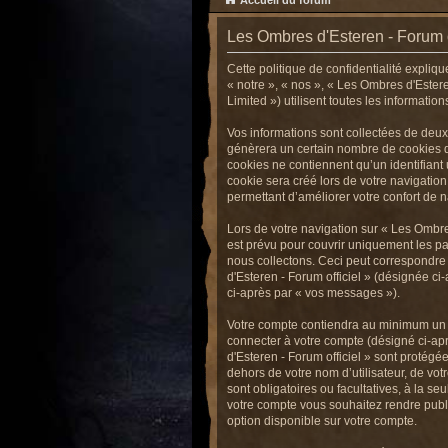
Accueil du forum
Les Ombres d'Esteren - Forum off
Cette politique de confidentialité expliq
« notre », « nos », « Les Ombres d'Estere
Limited ») utilisent toutes les informatio
Vos informations sont collectées de deux
génèrera un certain nombre de cookies qu
cookies ne contiennent qu’un identifiant
cookie sera créé lors de votre navigation
permettant d’améliorer votre confort de na
Lors de votre navigation sur « Les Ombr
est prévu pour couvrir uniquement les p
nous collectons. Ceci peut correspondre 
d'Esteren - Forum officiel » (désignée ci
ci-après par « vos messages »).
Votre compte contiendra au minimum un id
connecter à votre compte (désigné ci-apr
d'Esteren - Forum officiel » sont protégé
dehors de votre nom d’utilisateur, de vot
sont obligatoires ou facultatives, à la s
votre compte vous souhaitez rendre publ
option disponible sur votre compte.