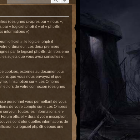
iliés (désignés ci-après par « nous »,
ès par « logiciel phpBB » et « phpBB
os informations »).
um officiel », le logiciel phpBB
votre ordinateur. Les deux premiers
ignés par le logiciel phpBB. Un troisième
us les sujets que vous avez consultés et
 de cookies, externes au document qui
mations que vous nous envoyez et que
yme, l’inscription sur « Les Ombres
on et lors de votre connexion (désignés
passe personnel vous permettant de vous
ations de votre compte sur « Les Ombres
e serveur. Toutes les informations, en-
orum officiel » durant votre inscription,
s pouvez contrôler quelles informations de
iffusion du logiciel phpBB depuis une