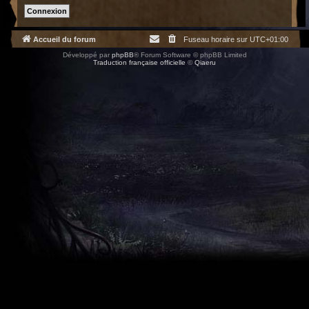
Accueil du forum
Fuseau horaire sur
UTC+01:00
Développé par
phpBB
® Forum Software © phpBB Limited
Traduction française officielle
©
Qiaeru