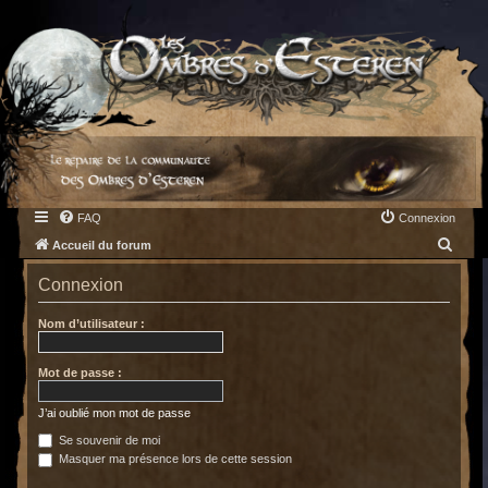
FAQ
Connexion
R
Accueil du forum
e
Connexion
c
h
Nom d’utilisateur :
e
Mot de passe :
r
c
J’ai oublié mon mot de passe
h
Se souvenir de moi
e
Masquer ma présence lors de cette session
r