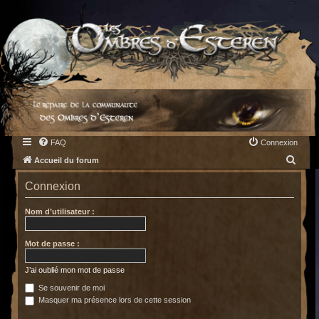
FAQ
Connexion
R
Accueil du forum
e
Connexion
c
h
Nom d’utilisateur :
e
Mot de passe :
r
c
J’ai oublié mon mot de passe
h
Se souvenir de moi
e
Masquer ma présence lors de cette session
r