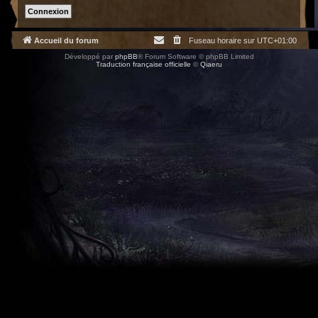
Accueil du forum
Fuseau horaire sur
UTC+01:00
Développé par
phpBB
® Forum Software © phpBB Limited
Traduction française officielle
©
Qiaeru