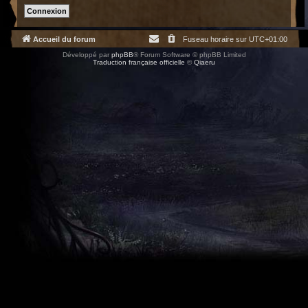
Accueil du forum
Fuseau horaire sur
UTC+01:00
Développé par
phpBB
® Forum Software © phpBB Limited
Traduction française officielle
©
Qiaeru