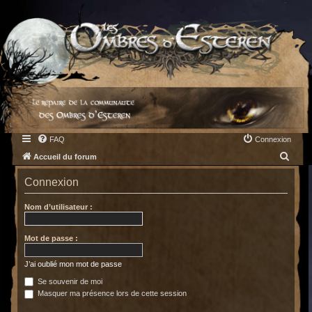
FAQ
Connexion
R
Accueil du forum
e
Connexion
c
h
Nom d’utilisateur :
e
Mot de passe :
r
c
J’ai oublié mon mot de passe
h
Se souvenir de moi
e
Masquer ma présence lors de cette session
r