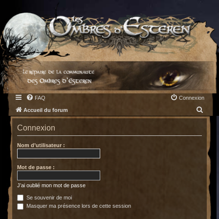
FAQ
Connexion
R
Accueil du forum
e
Connexion
c
h
Nom d’utilisateur :
e
Mot de passe :
r
c
J’ai oublié mon mot de passe
h
Se souvenir de moi
e
Masquer ma présence lors de cette session
r