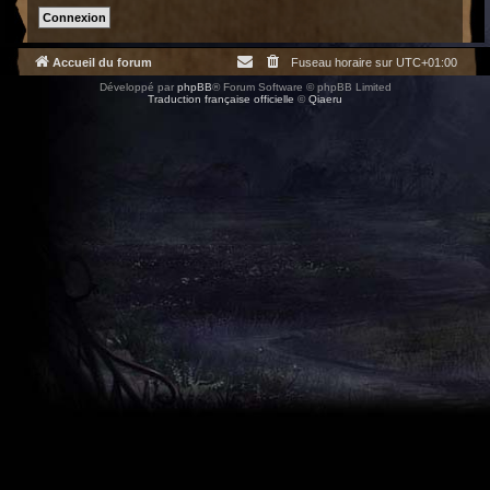
Accueil du forum
Fuseau horaire sur
UTC+01:00
Développé par
phpBB
® Forum Software © phpBB Limited
Traduction française officielle
©
Qiaeru