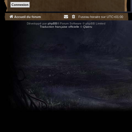
Accueil du forum
Fuseau horaire sur
UTC+01:00
Développé par
phpBB
® Forum Software © phpBB Limited
Traduction française officielle
©
Qiaeru