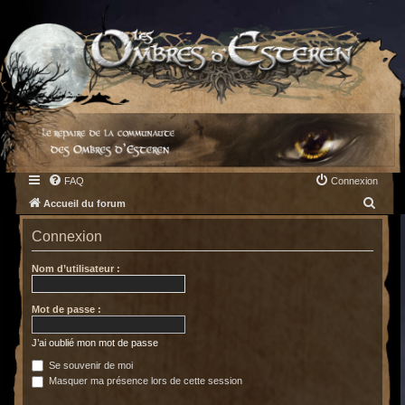
FAQ
Connexion
R
Accueil du forum
e
Connexion
c
h
Nom d’utilisateur :
e
Mot de passe :
r
c
J’ai oublié mon mot de passe
h
Se souvenir de moi
e
Masquer ma présence lors de cette session
r