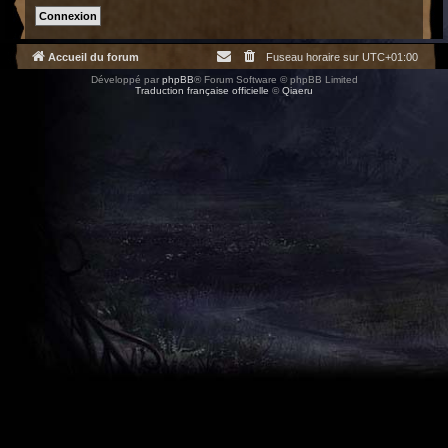
Accueil du forum
Fuseau horaire sur
UTC+01:00
Développé par
phpBB
® Forum Software © phpBB Limited
Traduction française officielle
©
Qiaeru