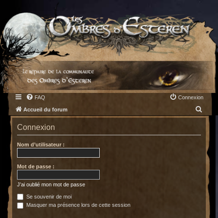
FAQ
Connexion
R
Accueil du forum
e
Connexion
c
h
Nom d’utilisateur :
e
Mot de passe :
r
c
J’ai oublié mon mot de passe
h
Se souvenir de moi
e
Masquer ma présence lors de cette session
r