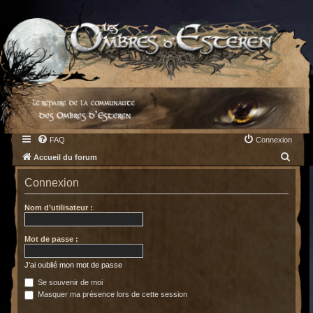
FAQ
Connexion
R
Accueil du forum
e
Connexion
c
h
Nom d’utilisateur :
e
Mot de passe :
r
c
J’ai oublié mon mot de passe
h
Se souvenir de moi
e
Masquer ma présence lors de cette session
r