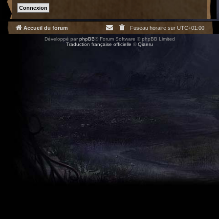
Accueil du forum
Fuseau horaire sur
UTC+01:00
Développé par
phpBB
® Forum Software © phpBB Limited
Traduction française officielle
©
Qiaeru