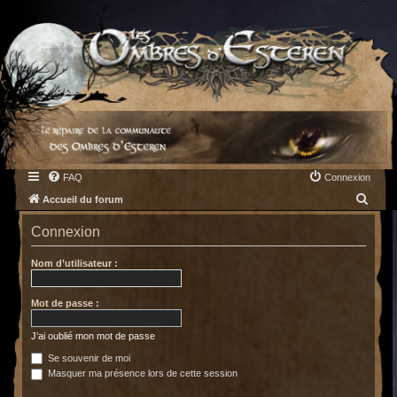
FAQ
Connexion
R
Accueil du forum
e
Connexion
c
h
Nom d’utilisateur :
e
Mot de passe :
r
c
J’ai oublié mon mot de passe
h
Se souvenir de moi
e
Masquer ma présence lors de cette session
r