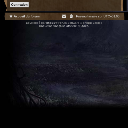
Accueil du forum
Fuseau horaire sur
UTC+01:00
Développé par
phpBB
® Forum Software © phpBB Limited
Traduction française officielle
©
Qiaeru