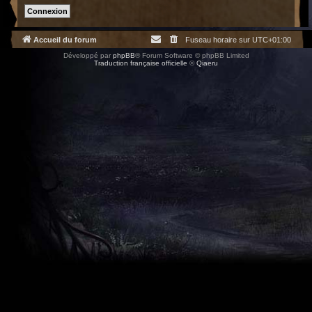
Accueil du forum
Fuseau horaire sur
UTC+01:00
Développé par
phpBB
® Forum Software © phpBB Limited
Traduction française officielle
©
Qiaeru