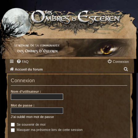
FAQ
Connexion
R
Accueil du forum
e
Connexion
c
h
Nom d’utilisateur :
e
Mot de passe :
r
c
J’ai oublié mon mot de passe
h
Se souvenir de moi
e
Masquer ma présence lors de cette session
r