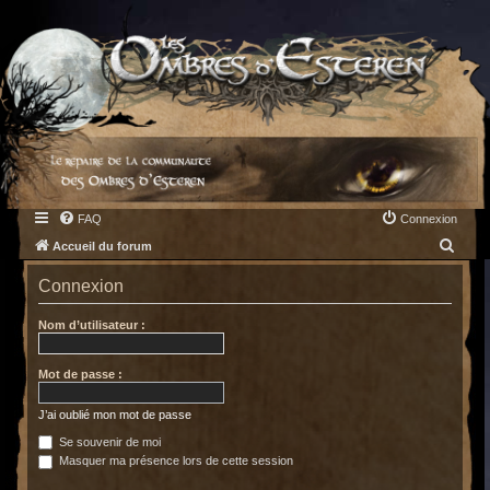
FAQ
Connexion
R
Accueil du forum
e
Connexion
c
h
Nom d’utilisateur :
e
Mot de passe :
r
c
J’ai oublié mon mot de passe
h
Se souvenir de moi
e
Masquer ma présence lors de cette session
r