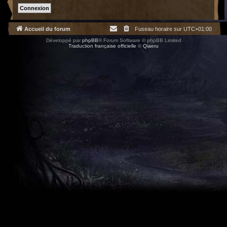
Accueil du forum
Fuseau horaire sur
UTC+01:00
Développé par
phpBB
® Forum Software © phpBB Limited
Traduction française officielle
©
Qiaeru