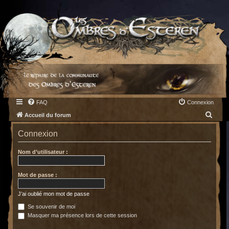
FAQ
Connexion
R
Accueil du forum
e
Connexion
c
h
Nom d’utilisateur :
e
Mot de passe :
r
c
J’ai oublié mon mot de passe
h
Se souvenir de moi
e
Masquer ma présence lors de cette session
r