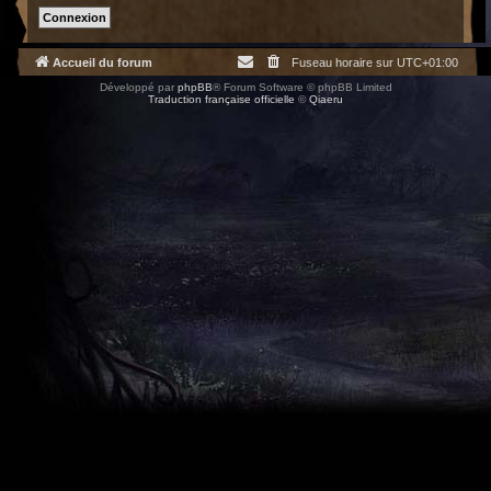
Accueil du forum
Fuseau horaire sur
UTC+01:00
Développé par
phpBB
® Forum Software © phpBB Limited
Traduction française officielle
©
Qiaeru