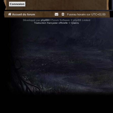
Accueil du forum
Fuseau horaire sur
UTC+01:00
Développé par
phpBB
® Forum Software © phpBB Limited
Traduction française officielle
©
Qiaeru