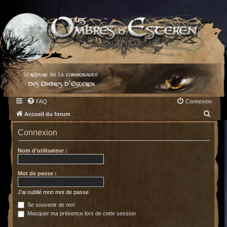
FAQ
Connexion
R
Accueil du forum
e
Connexion
c
h
Nom d’utilisateur :
e
Mot de passe :
r
c
J’ai oublié mon mot de passe
h
Se souvenir de moi
e
Masquer ma présence lors de cette session
r