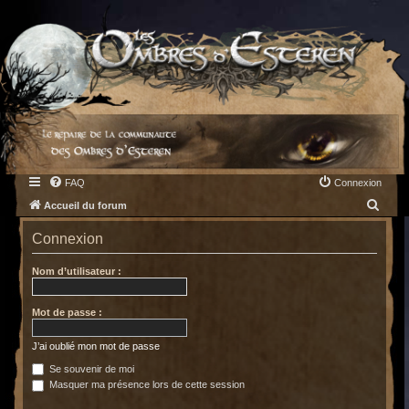
FAQ
Connexion
R
Accueil du forum
e
Connexion
c
h
Nom d’utilisateur :
e
Mot de passe :
r
c
J’ai oublié mon mot de passe
h
Se souvenir de moi
e
Masquer ma présence lors de cette session
r