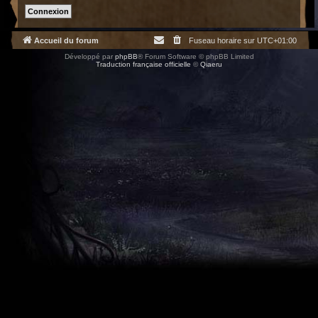
Accueil du forum
Fuseau horaire sur
UTC+01:00
Développé par
phpBB
® Forum Software © phpBB Limited
Traduction française officielle
©
Qiaeru