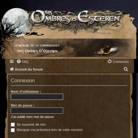
FAQ
Connexion
R
Accueil du forum
e
Connexion
c
h
Nom d’utilisateur :
e
Mot de passe :
r
c
J’ai oublié mon mot de passe
h
Se souvenir de moi
e
Masquer ma présence lors de cette session
r