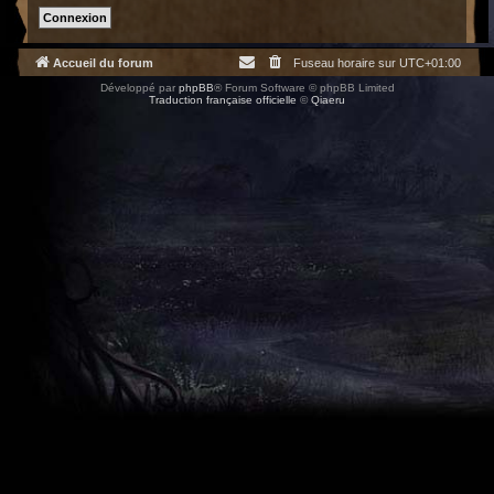
Accueil du forum
Fuseau horaire sur
UTC+01:00
Développé par
phpBB
® Forum Software © phpBB Limited
Traduction française officielle
©
Qiaeru