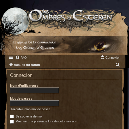
FAQ
Connexion
R
Accueil du forum
e
Connexion
c
h
Nom d’utilisateur :
e
Mot de passe :
r
c
J’ai oublié mon mot de passe
h
Se souvenir de moi
e
Masquer ma présence lors de cette session
r