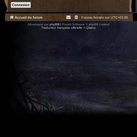
Accueil du forum
Fuseau horaire sur
UTC+01:00
Développé par
phpBB
® Forum Software © phpBB Limited
Traduction française officielle
©
Qiaeru