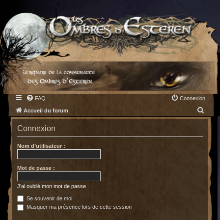
FAQ
Connexion
R
Accueil du forum
e
Connexion
c
h
Nom d’utilisateur :
e
Mot de passe :
r
c
J’ai oublié mon mot de passe
h
Se souvenir de moi
e
Masquer ma présence lors de cette session
r