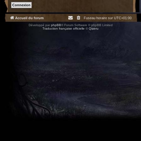
Accueil du forum
Fuseau horaire sur
UTC+01:00
Développé par
phpBB
® Forum Software © phpBB Limited
Traduction française officielle
©
Qiaeru