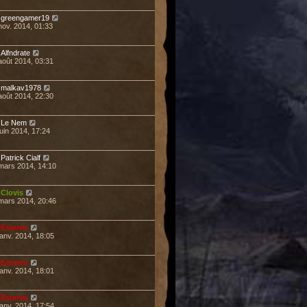
r
greengamer19
nov. 2014, 01:33
r
Alfndrate
août 2014, 03:31
r
malkav1978
août 2014, 22:30
r
Le Nem
juin 2014, 17:24
r
Patrick Cialf
mars 2014, 14:10
r
Clovis
mars 2014, 20:46
r
Esteren
janv. 2014, 18:05
r
Esteren
janv. 2014, 18:01
r
Esteren
janv. 2014, 17:54