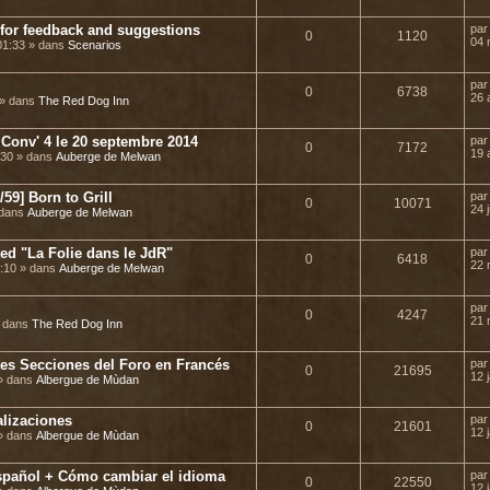
 for feedback and suggestions
pa
0
1120
04 
01:33 » dans
Scenarios
pa
0
6738
26 
 » dans
The Red Dog Inn
 Conv' 4 le 20 septembre 2014
pa
0
7172
19 
:30 » dans
Auberge de Melwan
59] Born to Grill
pa
0
10071
24 
 dans
Auberge de Melwan
ed "La Folie dans le JdR"
pa
0
6418
22 
4:10 » dans
Auberge de Melwan
pa
0
4247
21 
» dans
The Red Dog Inn
tes Secciones del Foro en Francés
pa
0
21695
12 
 » dans
Albergue de Mùdan
lizaciones
pa
0
21601
12 
 » dans
Albergue de Mùdan
spañol + Cómo cambiar el idioma
pa
0
22550
12 