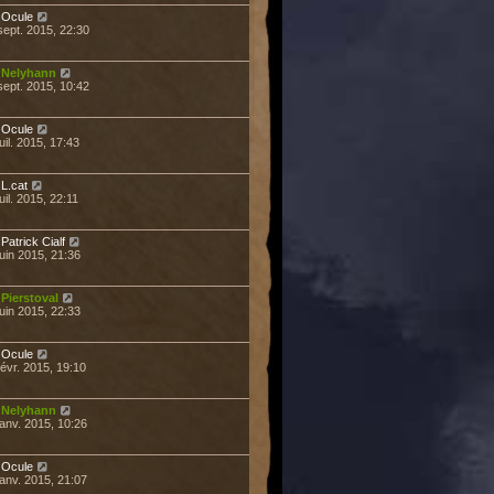
r
Ocule
sept. 2015, 22:30
r
Nelyhann
sept. 2015, 10:42
r
Ocule
uil. 2015, 17:43
r
L.cat
uil. 2015, 22:11
r
Patrick Cialf
juin 2015, 21:36
r
Pierstoval
juin 2015, 22:33
r
Ocule
févr. 2015, 19:10
r
Nelyhann
janv. 2015, 10:26
r
Ocule
janv. 2015, 21:07