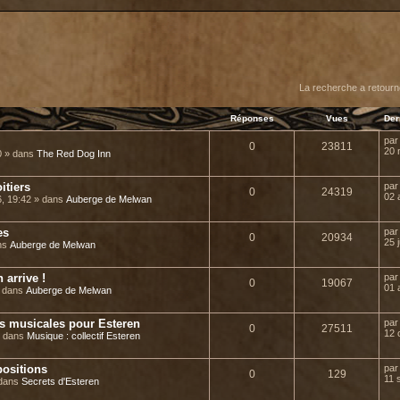
er
erche avancée
La recherche a retourn
Réponses
Vues
Der
pa
0
23811
20 
0 » dans
The Red Dog Inn
itiers
pa
0
24319
02 
6, 19:42 » dans
Auberge de Melwan
es
pa
0
20934
25 
ans
Auberge de Melwan
arrive !
pa
0
19067
01 
» dans
Auberge de Melwan
ns musicales pour Esteren
pa
0
27511
12 
» dans
Musique : collectif Esteren
positions
pa
0
129
11 
 dans
Secrets d'Esteren