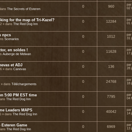
pa
0
960
02 
 dans
The Secrets of Esteren
king for the map of Tri-Kazel?
pa
0
12284
01 
42 » dans
The Red Dog Inn
n npcs
pa
0
1012
31 j
dans
Scenarios
tor, en soldes !
pa
0
11628
17 j
ns
Auberge de Melwan
nevas et ADJ
pa
0
136
28 
36 » dans
Canevas
pa
0
24768
18 
3 » dans
Téléchargements
en 5:00 PM EST time
pa
0
7795
04 
 dans
The Red Dog Inn
ame Leaders MAPS
pa
0
40042
14 
26 » dans
The Red Dog Inn
ne Esteren Game
pa
0
6969
13 
 dans
The Red Dog Inn