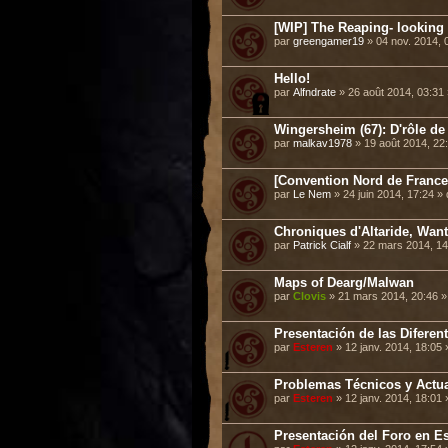
[WIP] The Reaping- looking
par
greengamer19
» 04 nov. 2014, 
Hello!
par
Alfndrate
» 26 août 2014, 03:31
Wingersheim (67): D'rôle de
par
malkav1978
» 19 août 2014, 22
[Convention Nord de France/
par
Le Nem
» 24 juin 2014, 17:24 »
Chroniques d'Altaride, Want
par
Patrick Cialf
» 22 mars 2014, 1
Maps of Dearg/Malwan
par
Clovis
» 21 mars 2014, 20:46 
Presentación de las Diferen
par
Esteren
» 12 janv. 2014, 18:05
Problemas Técnicos y Actua
par
Esteren
» 12 janv. 2014, 18:01
Presentación del Foro en E