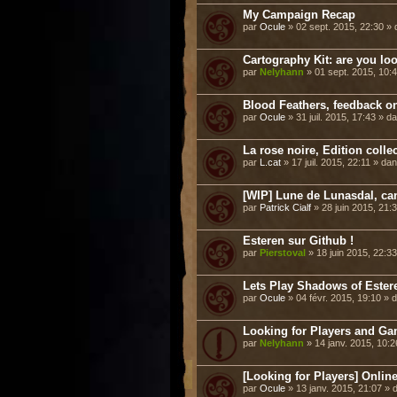
My Campaign Recap
par
Ocule
» 02 sept. 2015, 22:30 »
Cartography Kit: are you loo
par
Nelyhann
» 01 sept. 2015, 10:
Blood Feathers, feedback o
par
Ocule
» 31 juil. 2015, 17:43 » 
La rose noire, Edition collec
par
L.cat
» 17 juil. 2015, 22:11 » da
[WIP] Lune de Lunasdal, ca
par
Patrick Cialf
» 28 juin 2015, 21:
Esteren sur Github !
par
Pierstoval
» 18 juin 2015, 22:3
Lets Play Shadows of Ester
par
Ocule
» 04 févr. 2015, 19:10 »
Looking for Players and G
par
Nelyhann
» 14 janv. 2015, 10:
[Looking for Players] Onli
par
Ocule
» 13 janv. 2015, 21:07 »