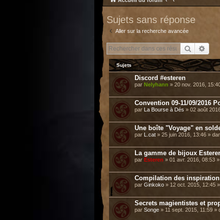
Accueil du forum
Sujets sans réponse
Aller sur la recherche avancée
Recherch
Rech
Sujets
Discord #esteren
par
Nelyhann
» 20 nov. 2016, 15:4
Convention 09-11/09/2016 Po
par
La Bourse à Dés
» 02 août 201
Une boîte "Voyage" en sold
par
L.cat
» 25 juin 2016, 13:46 » d
La gamme de bijoux Esteren 
par
Esteren
» 01 avr. 2016, 08:53 
Compilation des inspiratio
par
Ginkoko
» 12 oct. 2015, 12:45 
Secrets magientistes et pro
par
Songe
» 11 sept. 2015, 11:59 »