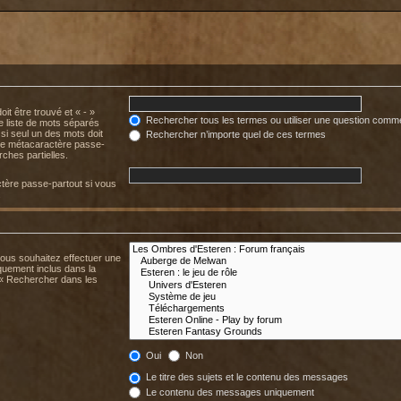
it être trouvé et « - »
Rechercher tous les termes ou utiliser une question comm
ne liste de mots séparés
 si seul un des mots doit
Rechercher n’importe quel de ces termes
mme métacaractère passe-
ches partielles.
tère passe-partout si vous
.
vous souhaitez effectuer une
uement inclus dans la
 « Rechercher dans les
Oui
Non
Le titre des sujets et le contenu des messages
Le contenu des messages uniquement