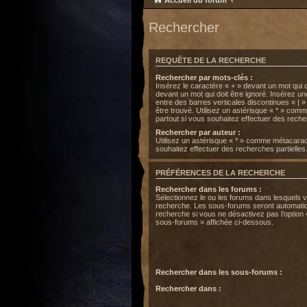
Accueil du forum
Rechercher
REQUÊTE DE LA RECHERCHE
Rechercher par mots-clés :
Insérez le caractère « + » devant un mot qui do
devant un mot qui doit être ignoré. Insérez u
entre des barres verticales discontinues « | »
être trouvé. Utilisez un astérisque « * » co
partout si vous souhaitez effectuer des recher
Rechercher par auteur :
Utilisez un astérisque « * » comme métacarac
souhaitez effectuer des recherches partielles
PRÉFÉRENCES DE LA RECHERCHE
Rechercher dans les forums :
Sélectionnez le ou les forums dans lesquels 
recherche. Les sous-forums seront automatiq
recherche si vous ne désactivez pas l’option
sous-forums » affichée ci-dessous.
Rechercher dans les sous-forums :
Rechercher dans :