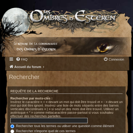
FAQ
Connexion
Accueil du forum
Rechercher
REQUÊTE DE LA RECHERCHE
Rechercher par mots-clés :
Insérez le caractère « + » devant un mot qui doit être trouvé et « - » devant un
mot qui doit être ignoré. Insérez une liste de mots séparés entre des barres
verticales discontinues « | » si seul un des mots doit être trouvé. Utilisez un
astérisque « * » comme métacaractère passe-partout si vous souhaitez
effectuer des recherches partielles.
Rechercher tous les termes ou utiliser une question comme élément
Rechercher n’importe quel de ces termes