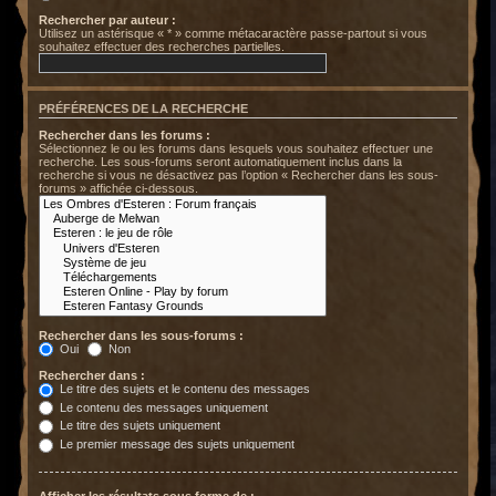
Rechercher par auteur :
Utilisez un astérisque « * » comme métacaractère passe-partout si vous
souhaitez effectuer des recherches partielles.
PRÉFÉRENCES DE LA RECHERCHE
Rechercher dans les forums :
Sélectionnez le ou les forums dans lesquels vous souhaitez effectuer une
recherche. Les sous-forums seront automatiquement inclus dans la
recherche si vous ne désactivez pas l’option « Rechercher dans les sous-
forums » affichée ci-dessous.
Rechercher dans les sous-forums :
Oui
Non
Rechercher dans :
Le titre des sujets et le contenu des messages
Le contenu des messages uniquement
Le titre des sujets uniquement
Le premier message des sujets uniquement
Afficher les résultats sous forme de :