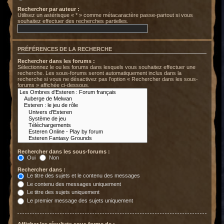
Rechercher par auteur :
Utilisez un astérisque « * » comme métacaractère passe-partout si vous
souhaitez effectuer des recherches partielles.
PRÉFÉRENCES DE LA RECHERCHE
Rechercher dans les forums :
Sélectionnez le ou les forums dans lesquels vous souhaitez effectuer une
recherche. Les sous-forums seront automatiquement inclus dans la
recherche si vous ne désactivez pas l’option « Rechercher dans les sous-
forums » affichée ci-dessous.
Rechercher dans les sous-forums :
Oui
Non
Rechercher dans :
Le titre des sujets et le contenu des messages
Le contenu des messages uniquement
Le titre des sujets uniquement
Le premier message des sujets uniquement
Afficher les résultats sous forme de :