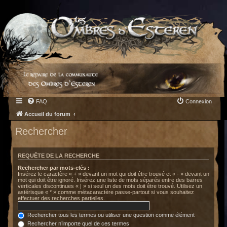
FAQ
Connexion
Accueil du forum
Rechercher
REQUÊTE DE LA RECHERCHE
Rechercher par mots-clés :
Insérez le caractère « + » devant un mot qui doit être trouvé et « - » devant un
mot qui doit être ignoré. Insérez une liste de mots séparés entre des barres
verticales discontinues « | » si seul un des mots doit être trouvé. Utilisez un
astérisque « * » comme métacaractère passe-partout si vous souhaitez
effectuer des recherches partielles.
Rechercher tous les termes ou utiliser une question comme élément
Rechercher n’importe quel de ces termes