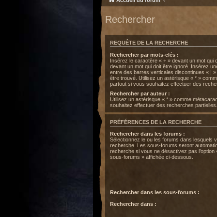
Accueil du forum
Rechercher
REQUÊTE DE LA RECHERCHE
Rechercher par mots-clés :
Insérez le caractère « + » devant un mot qui do
devant un mot qui doit être ignoré. Insérez u
entre des barres verticales discontinues « | »
être trouvé. Utilisez un astérisque « * » co
partout si vous souhaitez effectuer des recher
Rechercher par auteur :
Utilisez un astérisque « * » comme métacarac
souhaitez effectuer des recherches partielles
PRÉFÉRENCES DE LA RECHERCHE
Rechercher dans les forums :
Sélectionnez le ou les forums dans lesquels 
recherche. Les sous-forums seront automatiq
recherche si vous ne désactivez pas l’option
sous-forums » affichée ci-dessous.
Rechercher dans les sous-forums :
Rechercher dans :