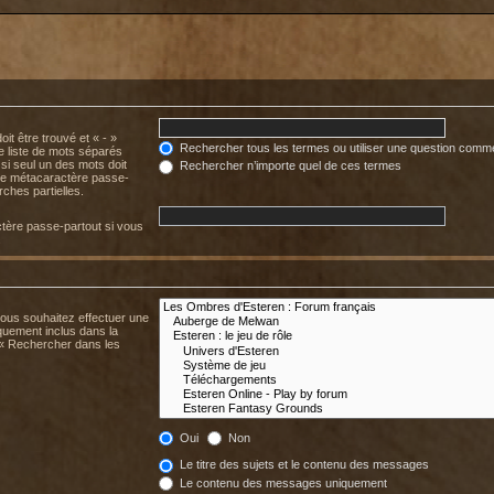
it être trouvé et « - »
Rechercher tous les termes ou utiliser une question comm
ne liste de mots séparés
 si seul un des mots doit
Rechercher n’importe quel de ces termes
mme métacaractère passe-
ches partielles.
tère passe-partout si vous
.
vous souhaitez effectuer une
uement inclus dans la
 « Rechercher dans les
Oui
Non
Le titre des sujets et le contenu des messages
Le contenu des messages uniquement