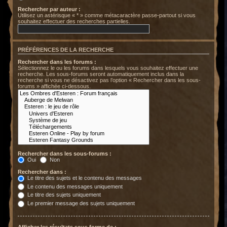
Rechercher par auteur :
Utilisez un astérisque « * » comme métacaractère passe-partout si vous
souhaitez effectuer des recherches partielles.
PRÉFÉRENCES DE LA RECHERCHE
Rechercher dans les forums :
Sélectionnez le ou les forums dans lesquels vous souhaitez effectuer une
recherche. Les sous-forums seront automatiquement inclus dans la
recherche si vous ne désactivez pas l’option « Rechercher dans les sous-
forums » affichée ci-dessous.
Rechercher dans les sous-forums :
Oui
Non
Rechercher dans :
Le titre des sujets et le contenu des messages
Le contenu des messages uniquement
Le titre des sujets uniquement
Le premier message des sujets uniquement
Afficher les résultats sous forme de :