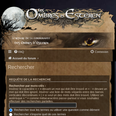
FAQ
Connexion
Accueil du forum
Rechercher
REQUÊTE DE LA RECHERCHE
Rechercher par mots-clés :
Insérez le caractère « + » devant un mot qui doit être trouvé et « - » devant un
mot qui doit être ignoré. Insérez une liste de mots séparés entre des barres
verticales discontinues « | » si seul un des mots doit être trouvé. Utilisez un
astérisque « * » comme métacaractère passe-partout si vous souhaitez
effectuer des recherches partielles.
Rechercher tous les termes ou utiliser une question comme élément
Rechercher n’importe quel de ces termes