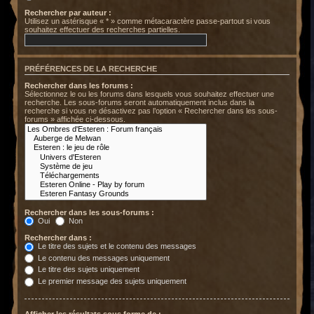
Rechercher par auteur :
Utilisez un astérisque « * » comme métacaractère passe-partout si vous
souhaitez effectuer des recherches partielles.
PRÉFÉRENCES DE LA RECHERCHE
Rechercher dans les forums :
Sélectionnez le ou les forums dans lesquels vous souhaitez effectuer une
recherche. Les sous-forums seront automatiquement inclus dans la
recherche si vous ne désactivez pas l’option « Rechercher dans les sous-
forums » affichée ci-dessous.
Rechercher dans les sous-forums :
Oui
Non
Rechercher dans :
Le titre des sujets et le contenu des messages
Le contenu des messages uniquement
Le titre des sujets uniquement
Le premier message des sujets uniquement
Afficher les résultats sous forme de :