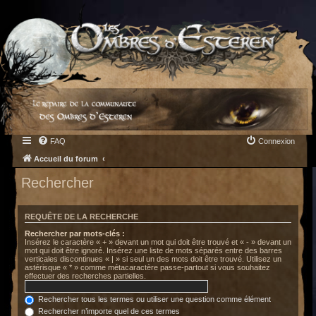
FAQ
Connexion
Accueil du forum
Rechercher
REQUÊTE DE LA RECHERCHE
Rechercher par mots-clés :
Insérez le caractère « + » devant un mot qui doit être trouvé et « - » devant un
mot qui doit être ignoré. Insérez une liste de mots séparés entre des barres
verticales discontinues « | » si seul un des mots doit être trouvé. Utilisez un
astérisque « * » comme métacaractère passe-partout si vous souhaitez
effectuer des recherches partielles.
Rechercher tous les termes ou utiliser une question comme élément
Rechercher n’importe quel de ces termes