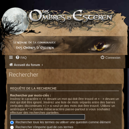
FAQ
Connexion
Accueil du forum
Rechercher
REQUÊTE DE LA RECHERCHE
Rechercher par mots-clés :
Insérez le caractère « + » devant un mot qui doit être trouvé et « - » devant un
mot qui doit être ignoré. Insérez une liste de mots séparés entre des barres
verticales discontinues « | » si seul un des mots doit être trouvé. Utilisez un
astérisque « * » comme métacaractère passe-partout si vous souhaitez
effectuer des recherches partielles.
Rechercher tous les termes ou utiliser une question comme élément
Rechercher n’importe quel de ces termes