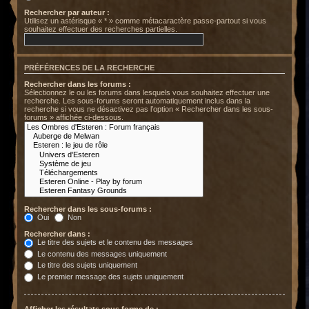
Rechercher par auteur :
Utilisez un astérisque « * » comme métacaractère passe-partout si vous
souhaitez effectuer des recherches partielles.
PRÉFÉRENCES DE LA RECHERCHE
Rechercher dans les forums :
Sélectionnez le ou les forums dans lesquels vous souhaitez effectuer une
recherche. Les sous-forums seront automatiquement inclus dans la
recherche si vous ne désactivez pas l’option « Rechercher dans les sous-
forums » affichée ci-dessous.
Rechercher dans les sous-forums :
Oui
Non
Rechercher dans :
Le titre des sujets et le contenu des messages
Le contenu des messages uniquement
Le titre des sujets uniquement
Le premier message des sujets uniquement
Afficher les résultats sous forme de :