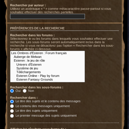
Rechercher par auteur :
Utilisez un astérisque « * » comme métacaractère passe-partout si vous
souhaitez effectuer des recherches partielles.
PRÉFÉRENCES DE LA RECHERCHE
Rechercher dans les forums :
Sélectionnez le ou les forums dans lesquels vous souhaitez effectuer une
recherche. Les sous-forums seront automatiquement inclus dans la
recherche si vous ne désactivez pas l’option « Rechercher dans les sous-
forums » affichée ci-dessous.
Rechercher dans les sous-forums :
Oui
Non
Rechercher dans :
Le titre des sujets et le contenu des messages
Le contenu des messages uniquement
Le titre des sujets uniquement
Le premier message des sujets uniquement
Afficher les résultats sous forme de :