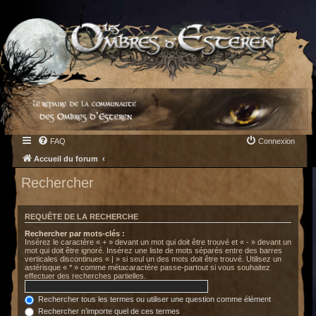
FAQ
Connexion
Accueil du forum
Rechercher
REQUÊTE DE LA RECHERCHE
Rechercher par mots-clés :
Insérez le caractère « + » devant un mot qui doit être trouvé et « - » devant un
mot qui doit être ignoré. Insérez une liste de mots séparés entre des barres
verticales discontinues « | » si seul un des mots doit être trouvé. Utilisez un
astérisque « * » comme métacaractère passe-partout si vous souhaitez
effectuer des recherches partielles.
Rechercher tous les termes ou utiliser une question comme élément
Rechercher n’importe quel de ces termes