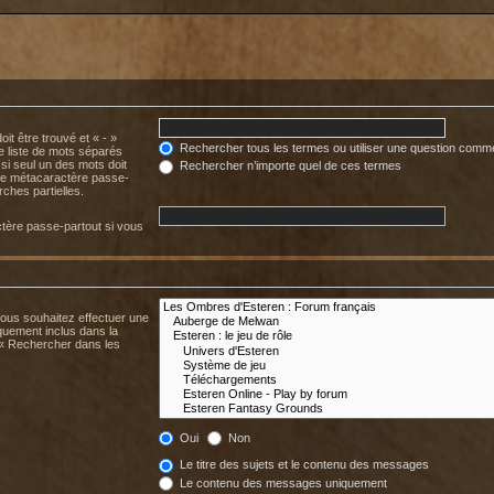
it être trouvé et « - »
Rechercher tous les termes ou utiliser une question comm
ne liste de mots séparés
 si seul un des mots doit
Rechercher n’importe quel de ces termes
mme métacaractère passe-
ches partielles.
tère passe-partout si vous
.
vous souhaitez effectuer une
uement inclus dans la
 « Rechercher dans les
Oui
Non
Le titre des sujets et le contenu des messages
Le contenu des messages uniquement