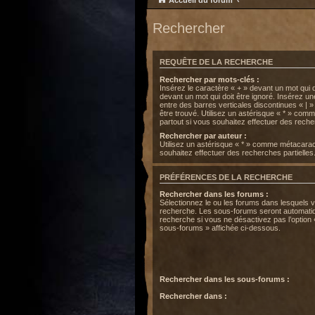
Accueil du forum
Rechercher
REQUÊTE DE LA RECHERCHE
Rechercher par mots-clés :
Insérez le caractère « + » devant un mot qui do
devant un mot qui doit être ignoré. Insérez u
entre des barres verticales discontinues « | »
être trouvé. Utilisez un astérisque « * » co
partout si vous souhaitez effectuer des recher
Rechercher par auteur :
Utilisez un astérisque « * » comme métacarac
souhaitez effectuer des recherches partielles
PRÉFÉRENCES DE LA RECHERCHE
Rechercher dans les forums :
Sélectionnez le ou les forums dans lesquels 
recherche. Les sous-forums seront automatiq
recherche si vous ne désactivez pas l’option
sous-forums » affichée ci-dessous.
Rechercher dans les sous-forums :
Rechercher dans :