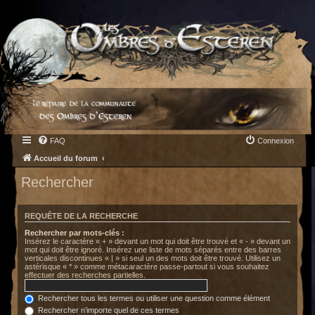
FAQ
Connexion
Accueil du forum
Rechercher
REQUÊTE DE LA RECHERCHE
Rechercher par mots-clés :
Insérez le caractère « + » devant un mot qui doit être trouvé et « - » devant un
mot qui doit être ignoré. Insérez une liste de mots séparés entre des barres
verticales discontinues « | » si seul un des mots doit être trouvé. Utilisez un
astérisque « * » comme métacaractère passe-partout si vous souhaitez
effectuer des recherches partielles.
Rechercher tous les termes ou utiliser une question comme élément
Rechercher n’importe quel de ces termes