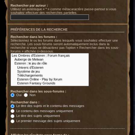
Rechercher par auteur :
Utilisez un astérisque « * » comme métacaractère passe-partout si vous
souhaitez effectuer des recherches partielles.
PRÉFÉRENCES DE LA RECHERCHE
Rechercher dans les forums :
Sélectionnez le ou les forums dans lesquels vous souhaitez effectuer une
recherche. Les sous-forums seront automatiquement inclus dans la
recherche si vous ne désactivez pas l’option « Rechercher dans les sous-
forums » affichée ci-dessous.
Rechercher dans les sous-forums :
Oui
Non
Rechercher dans :
Le titre des sujets et le contenu des messages
Le contenu des messages uniquement
Le titre des sujets uniquement
Le premier message des sujets uniquement
Afficher les résultats sous forme de :