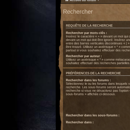
Accueil du forum
Rechercher
REQUÊTE DE LA RECHERCHE
Rechercher par mots-clés :
Insérez le caractère « + » devant un mot qui do
devant un mot qui doit être ignoré. Insérez u
entre des barres verticales discontinues « | »
être trouvé. Utilisez un astérisque « * » co
partout si vous souhaitez effectuer des recher
Rechercher par auteur :
Utilisez un astérisque « * » comme métacarac
souhaitez effectuer des recherches partielles
PRÉFÉRENCES DE LA RECHERCHE
Rechercher dans les forums :
Sélectionnez le ou les forums dans lesquels 
recherche. Les sous-forums seront automatiq
recherche si vous ne désactivez pas l’option
sous-forums » affichée ci-dessous.
Rechercher dans les sous-forums :
Rechercher dans :