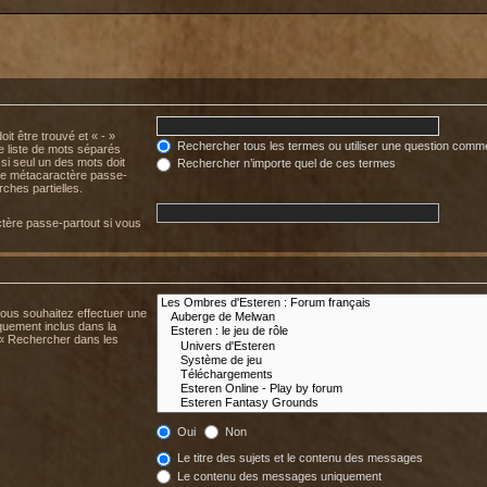
it être trouvé et « - »
Rechercher tous les termes ou utiliser une question comm
ne liste de mots séparés
 si seul un des mots doit
Rechercher n’importe quel de ces termes
mme métacaractère passe-
ches partielles.
tère passe-partout si vous
.
vous souhaitez effectuer une
uement inclus dans la
 « Rechercher dans les
Oui
Non
Le titre des sujets et le contenu des messages
Le contenu des messages uniquement