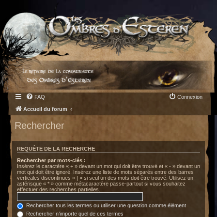
FAQ
Connexion
Accueil du forum
Rechercher
REQUÊTE DE LA RECHERCHE
Rechercher par mots-clés :
Insérez le caractère « + » devant un mot qui doit être trouvé et « - » devant un
mot qui doit être ignoré. Insérez une liste de mots séparés entre des barres
verticales discontinues « | » si seul un des mots doit être trouvé. Utilisez un
astérisque « * » comme métacaractère passe-partout si vous souhaitez
effectuer des recherches partielles.
Rechercher tous les termes ou utiliser une question comme élément
Rechercher n’importe quel de ces termes