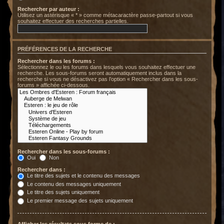
Rechercher par auteur :
Utilisez un astérisque « * » comme métacaractère passe-partout si vous
souhaitez effectuer des recherches partielles.
PRÉFÉRENCES DE LA RECHERCHE
Rechercher dans les forums :
Sélectionnez le ou les forums dans lesquels vous souhaitez effectuer une
recherche. Les sous-forums seront automatiquement inclus dans la
recherche si vous ne désactivez pas l’option « Rechercher dans les sous-
forums » affichée ci-dessous.
Rechercher dans les sous-forums :
Oui
Non
Rechercher dans :
Le titre des sujets et le contenu des messages
Le contenu des messages uniquement
Le titre des sujets uniquement
Le premier message des sujets uniquement
Afficher les résultats sous forme de :