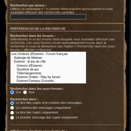
Rechercher par auteur :
Utilisez un astérisque « * » comme métacaractère passe-partout si vous
souhaitez effectuer des recherches partielles.
PRÉFÉRENCES DE LA RECHERCHE
Rechercher dans les forums :
Sélectionnez le ou les forums dans lesquels vous souhaitez effectuer une
recherche. Les sous-forums seront automatiquement inclus dans la
recherche si vous ne désactivez pas l’option « Rechercher dans les sous-
forums » affichée ci-dessous.
Rechercher dans les sous-forums :
Oui
Non
Rechercher dans :
Le titre des sujets et le contenu des messages
Le contenu des messages uniquement
Le titre des sujets uniquement
Le premier message des sujets uniquement
Afficher les résultats sous forme de :