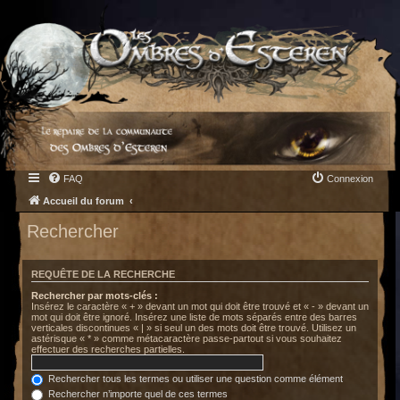
FAQ
Connexion
Accueil du forum
Rechercher
REQUÊTE DE LA RECHERCHE
Rechercher par mots-clés :
Insérez le caractère « + » devant un mot qui doit être trouvé et « - » devant un
mot qui doit être ignoré. Insérez une liste de mots séparés entre des barres
verticales discontinues « | » si seul un des mots doit être trouvé. Utilisez un
astérisque « * » comme métacaractère passe-partout si vous souhaitez
effectuer des recherches partielles.
Rechercher tous les termes ou utiliser une question comme élément
Rechercher n’importe quel de ces termes