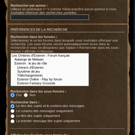
Rechercher par auteur :
Utilisez un astérisque « * » comme métacaractère passe-partout si vous
souhaitez effectuer des recherches partielles.
PRÉFÉRENCES DE LA RECHERCHE
Rechercher dans les forums :
Sélectionnez le ou les forums dans lesquels vous souhaitez effectuer une
recherche. Les sous-forums seront automatiquement inclus dans la
recherche si vous ne désactivez pas l’option « Rechercher dans les sous-
forums » affichée ci-dessous.
Rechercher dans les sous-forums :
Oui
Non
Rechercher dans :
Le titre des sujets et le contenu des messages
Le contenu des messages uniquement
Le titre des sujets uniquement
Le premier message des sujets uniquement
Afficher les résultats sous forme de :