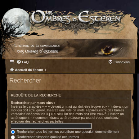
FAQ
Connexion
Accueil du forum
Rechercher
REQUÊTE DE LA RECHERCHE
Rechercher par mots-clés :
Insérez le caractère « + » devant un mot qui doit être trouvé et « - » devant un
mot qui doit être ignoré. Insérez une liste de mots séparés entre des barres
verticales discontinues « | » si seul un des mots doit être trouvé. Utilisez un
astérisque « * » comme métacaractère passe-partout si vous souhaitez
effectuer des recherches partielles.
Rechercher tous les termes ou utiliser une question comme élément
Rechercher n’importe quel de ces termes