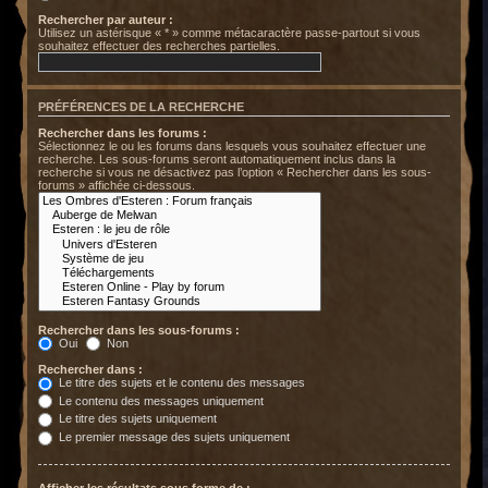
Rechercher par auteur :
Utilisez un astérisque « * » comme métacaractère passe-partout si vous
souhaitez effectuer des recherches partielles.
PRÉFÉRENCES DE LA RECHERCHE
Rechercher dans les forums :
Sélectionnez le ou les forums dans lesquels vous souhaitez effectuer une
recherche. Les sous-forums seront automatiquement inclus dans la
recherche si vous ne désactivez pas l’option « Rechercher dans les sous-
forums » affichée ci-dessous.
Rechercher dans les sous-forums :
Oui
Non
Rechercher dans :
Le titre des sujets et le contenu des messages
Le contenu des messages uniquement
Le titre des sujets uniquement
Le premier message des sujets uniquement
Afficher les résultats sous forme de :