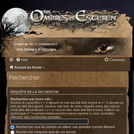
FAQ
Connexion
Accueil du forum
Rechercher
REQUÊTE DE LA RECHERCHE
Rechercher par mots-clés :
Insérez le caractère « + » devant un mot qui doit être trouvé et « - » devant un
mot qui doit être ignoré. Insérez une liste de mots séparés entre des barres
verticales discontinues « | » si seul un des mots doit être trouvé. Utilisez un
astérisque « * » comme métacaractère passe-partout si vous souhaitez
effectuer des recherches partielles.
Rechercher tous les termes ou utiliser une question comme élément
Rechercher n’importe quel de ces termes