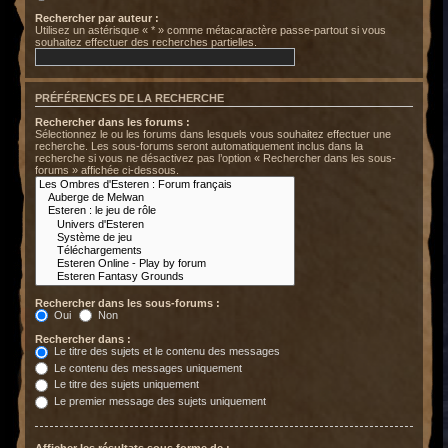
Rechercher par auteur :
Utilisez un astérisque « * » comme métacaractère passe-partout si vous
souhaitez effectuer des recherches partielles.
PRÉFÉRENCES DE LA RECHERCHE
Rechercher dans les forums :
Sélectionnez le ou les forums dans lesquels vous souhaitez effectuer une
recherche. Les sous-forums seront automatiquement inclus dans la
recherche si vous ne désactivez pas l’option « Rechercher dans les sous-
forums » affichée ci-dessous.
Rechercher dans les sous-forums :
Oui
Non
Rechercher dans :
Le titre des sujets et le contenu des messages
Le contenu des messages uniquement
Le titre des sujets uniquement
Le premier message des sujets uniquement
Afficher les résultats sous forme de :