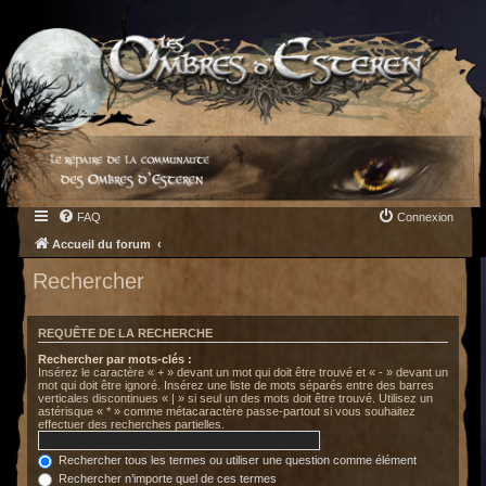
FAQ
Connexion
Accueil du forum
Rechercher
REQUÊTE DE LA RECHERCHE
Rechercher par mots-clés :
Insérez le caractère « + » devant un mot qui doit être trouvé et « - » devant un
mot qui doit être ignoré. Insérez une liste de mots séparés entre des barres
verticales discontinues « | » si seul un des mots doit être trouvé. Utilisez un
astérisque « * » comme métacaractère passe-partout si vous souhaitez
effectuer des recherches partielles.
Rechercher tous les termes ou utiliser une question comme élément
Rechercher n’importe quel de ces termes