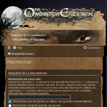
FAQ
Connexion
Accueil du forum
Rechercher
REQUÊTE DE LA RECHERCHE
Rechercher par mots-clés :
Insérez le caractère « + » devant un mot qui doit être trouvé et « - » devant un
mot qui doit être ignoré. Insérez une liste de mots séparés entre des barres
verticales discontinues « | » si seul un des mots doit être trouvé. Utilisez un
astérisque « * » comme métacaractère passe-partout si vous souhaitez
effectuer des recherches partielles.
Rechercher tous les termes ou utiliser une question comme élément
Rechercher n’importe quel de ces termes