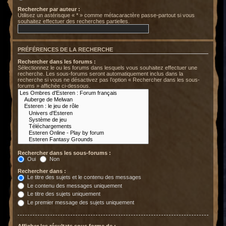
Rechercher par auteur :
Utilisez un astérisque « * » comme métacaractère passe-partout si vous
souhaitez effectuer des recherches partielles.
PRÉFÉRENCES DE LA RECHERCHE
Rechercher dans les forums :
Sélectionnez le ou les forums dans lesquels vous souhaitez effectuer une
recherche. Les sous-forums seront automatiquement inclus dans la
recherche si vous ne désactivez pas l’option « Rechercher dans les sous-
forums » affichée ci-dessous.
Rechercher dans les sous-forums :
Oui
Non
Rechercher dans :
Le titre des sujets et le contenu des messages
Le contenu des messages uniquement
Le titre des sujets uniquement
Le premier message des sujets uniquement
Afficher les résultats sous forme de :