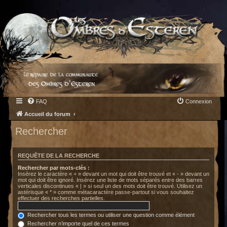
FAQ
Connexion
Accueil du forum
Rechercher
REQUÊTE DE LA RECHERCHE
Rechercher par mots-clés :
Insérez le caractère « + » devant un mot qui doit être trouvé et « - » devant un
mot qui doit être ignoré. Insérez une liste de mots séparés entre des barres
verticales discontinues « | » si seul un des mots doit être trouvé. Utilisez un
astérisque « * » comme métacaractère passe-partout si vous souhaitez
effectuer des recherches partielles.
Rechercher tous les termes ou utiliser une question comme élément
Rechercher n’importe quel de ces termes