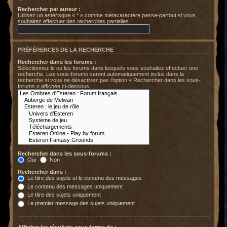
Rechercher par auteur :
Utilisez un astérisque « * » comme métacaractère passe-partout si vous
souhaitez effectuer des recherches partielles.
PRÉFÉRENCES DE LA RECHERCHE
Rechercher dans les forums :
Sélectionnez le ou les forums dans lesquels vous souhaitez effectuer une
recherche. Les sous-forums seront automatiquement inclus dans la
recherche si vous ne désactivez pas l’option « Rechercher dans les sous-
forums » affichée ci-dessous.
Rechercher dans les sous-forums :
Oui
Non
Rechercher dans :
Le titre des sujets et le contenu des messages
Le contenu des messages uniquement
Le titre des sujets uniquement
Le premier message des sujets uniquement
Afficher les résultats sous forme de :